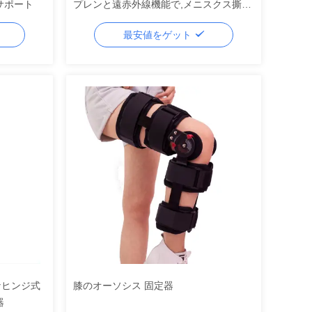
サポート
プレンと遠赤外線機能で,メニスクス撕裂
とACL回復
最安値をゲット
なヒンジ式
膝のオーソシス 固定器
器