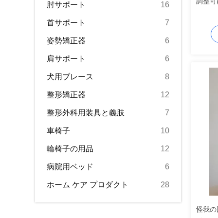
調整可
肘サポート
16
首サポート
7
姿勢矯正器
6
肩サポート
6
犬用ブレース
8
整形矯正器
12
整形外科用装具と義肢
7
車椅子
10
輪椅子の用品
12
病院用ベッド
6
ホーム ケア プロダクト
28
怪我の