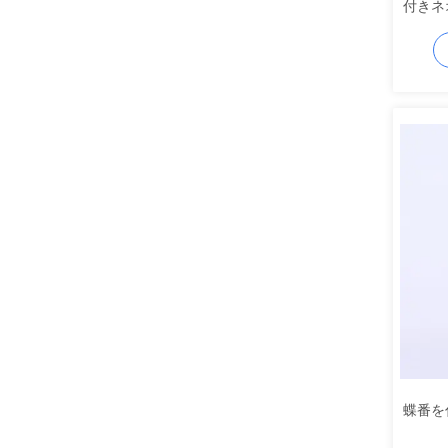
付きネ
蝶番を