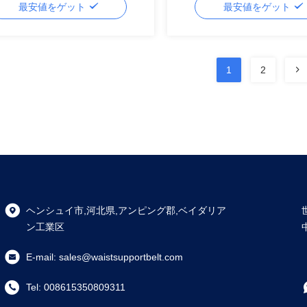
最安値をゲット
最安値をゲット
1
2
ヘンシュイ市,河北県,アンピング郡,ベイダリア
ン工業区
E-mail:
sales@waistsupportbelt.com
Tel:
008615350809311