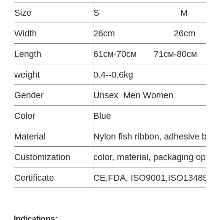
Size
S
M
Width
26cm
26cm
Length
61см-70см
71см-80см
weight
0.4--0.6kg
Gender
Unsex
Men Women
Color
Blue
Material
Nylon fish ribbon, adhesive buck
Customization
color, material, packaging option
Certificate
CE,FDA, ISO9001,ISO13485
Indicatio
ns: