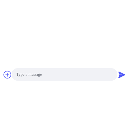
予約購読しなさい
Photo
親切に私達にあなたの電子メールを残すために、規則的に更新
Video Call
された引用語句私達はにやがて連絡する lastestカタログを示
しなさい。